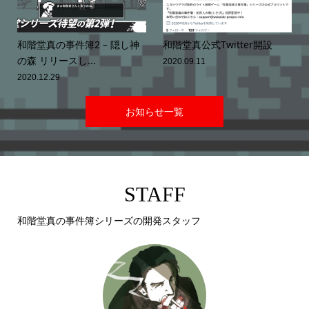
和階堂真の事件簿2 – 隠し神
和階堂真公式Twitter開設
の森 リリースし...
2020.09.11
2020.12.29
お知らせ一覧
STAFF
和階堂真の事件簿シリーズの開発スタッフ

