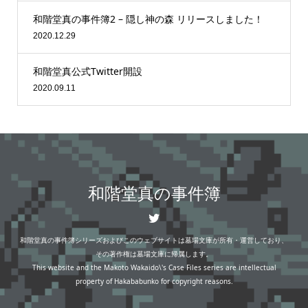
和階堂真の事件簿2 – 隠し神の森 リリースしました！
2020.12.29
和階堂真公式Twitter開設
2020.09.11
和階堂真の事件簿
和階堂真の事件簿シリーズおよびこのウェブサイトは墓場文庫が所有・運営しており、
その著作権は墓場文庫に帰属します。
This website and the Makoto Wakaido\'s Case Files series are intellectual
property of Hakababunko for copyright reasons.