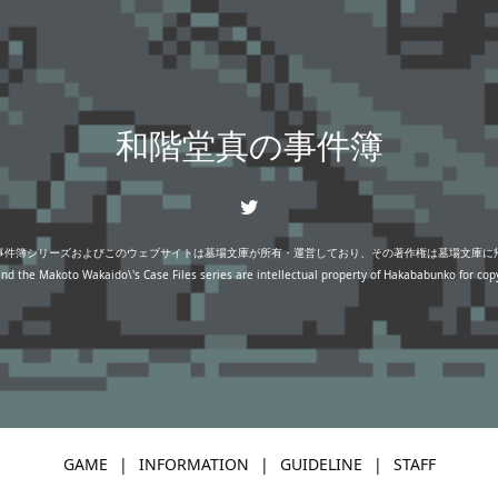
和階堂真の事件簿
事件簿シリーズおよびこのウェブサイトは墓場文庫が所有・運営しており、その著作権は墓場文庫に
nd the Makoto Wakaido\'s Case Files series are intellectual property of Hakababunko for cop
GAME
INFORMATION
GUIDELINE
STAFF